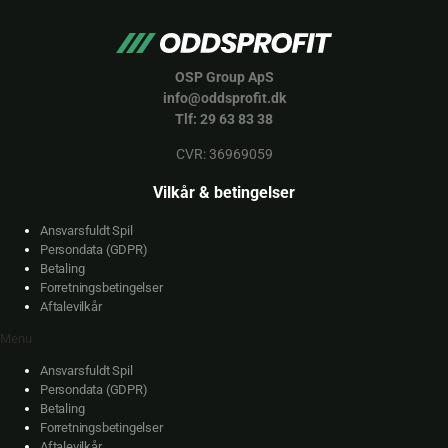
OSP Group ApS
info@oddsprofit.dk
Tlf: 29 63 83 38
CVR: 36969059
Vilkår & betingelser
Ansvarsfuldt Spil
Persondata (GDPR)
Betaling
Forretningsbetingelser
Aftalevilkår
Menu
Ansvarsfuldt Spil
Persondata (GDPR)
Betaling
Forretningsbetingelser
Aftalevilkår