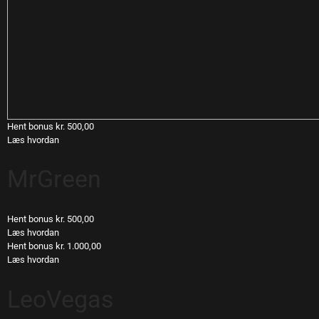
Hent bonus kr. 500,00
Læs hvordan
MrGreen
Hent bonus kr. 500,00
Læs hvordan
Hent bonus kr. 1.000,00
Læs hvordan
LeoVegas