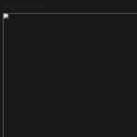
Vælg din bookmaker her