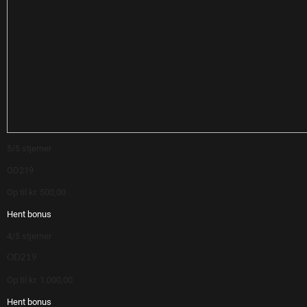
5/5 stjerner
OD219
Op til kr. 500,00
Hent bonus
4/5 stjerner
OD219
Op til kr. 1.000,00
Hent bonus