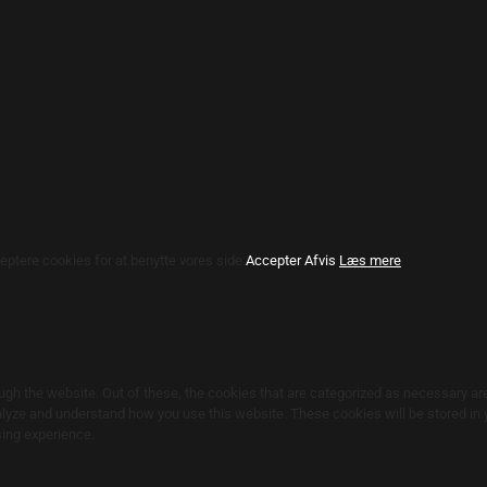
eptere cookies for at benytte vores side.
Accepter
Afvis
Læs mere
gh the website. Out of these, the cookies that are categorized as necessary are
nalyze and understand how you use this website. These cookies will be stored in 
sing experience.