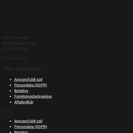
OSP Group ApS
info@oddsprofit.dk
Tlf: 29 63 83 38
CVR: 36969059
Vilkår & betingelser
Ansvarsfuldt spil
Persondata (GDPR)
Betaling
Forretningsbetingelser
Aftalevilkår
Menu
Ansvarsfuldt spil
Persondata (GDPR)
Betaling