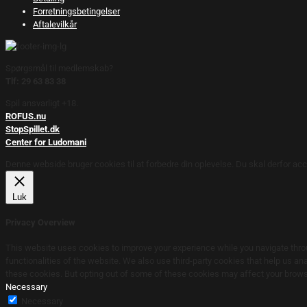
Forretningsbetingelser
Aftalevilkår
Spørgsmål til medlemskab?
Tlf: 29 63 83 38
Spil ansvarligt +18.
ROFUS.nu
StopSpillet.dk
Center for Ludomani
Denne webside bruger cookies til at forbedre din oplevelse. Du skal derfor acc
Luk
Privacy Overview
This website uses cookies to improve your experience while you navigate throu
functionalities of the website. We also use third-party cookies that help us a
these cookies. But opting out of some of these cookies may affect your brow
Necessary
Necessary