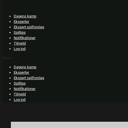
Skip
to
content
Dagens kamp
Eksperter
Ekspert spilforslag
Spiltips
Notifikationer
Tilmeld
Log ind
Menu
Dagens kamp
Eksperter
Ekspert spilforslag
Spiltips
Notifikationer
Tilmeld
Log ind