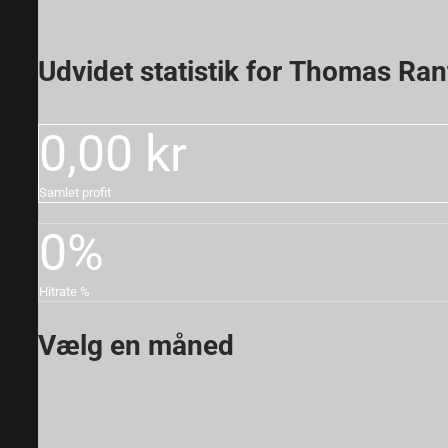
Udvidet statistik for Thomas Ra
0
,00 kr
Samlet profit
0
%
Hitrate %
Vælg en måned