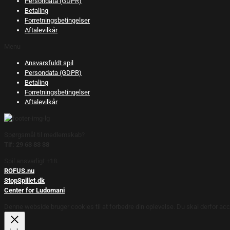
Persondata (GDPR)
Betaling
Forretningsbetingelser
Aftalevilkår
Menu
Ansvarsfuldt spil
Persondata (GDPR)
Betaling
Forretningsbetingelser
Aftalevilkår
Spørgsmål til medlemskab?
Tlf: 29 63 83 38
Spil ansvarligt +18.
ROFUS.nu
StopSpillet.dk
Center for Ludomani
Denne webside bruger cookies til at forbedre din oplevelse. Du skal derfor acc