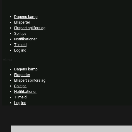
Skip
to
content
Dagens kamp
Eksperter
Ekspert spilforslag
Spiltips
Notifikationer
Tilmeld
Log ind
Menu
Dagens kamp
Eksperter
Ekspert spilforslag
Spiltips
Notifikationer
Tilmeld
Log ind