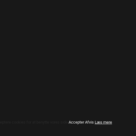
eptere cookies for at benytte vores side.
Accepter
Afvis
Læs mere