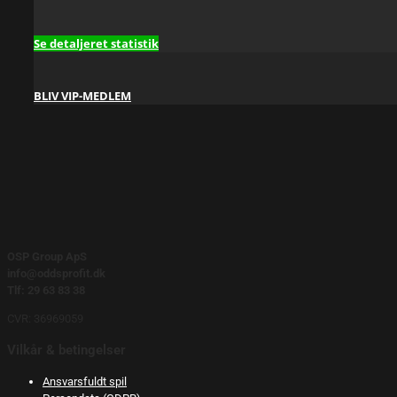
Se detaljeret statistik
BLIV VIP-MEDLEM
OSP Group ApS
info@oddsprofit.dk
Tlf: 29 63 83 38
CVR: 36969059
Vilkår & betingelser
Ansvarsfuldt spil