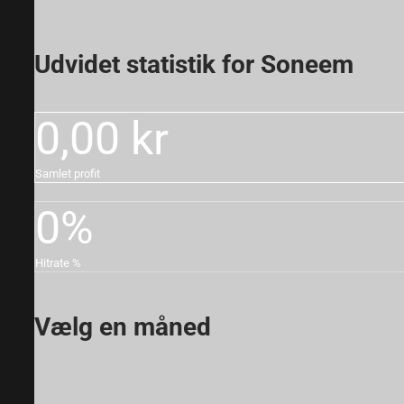
Udvidet statistik for Soneem
0
,00 kr
Samlet profit
0
%
Hitrate %
Vælg en måned