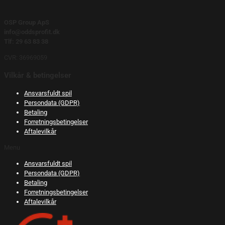
OSP Group ApS
info@oddsprofit.dk
Tlf: 29 63 83 38
CVR: 36969059
Vilkår & betingelser
Ansvarsfuldt spil
Persondata (GDPR)
Betaling
Forretningsbetingelser
Aftalevilkår
Menu
Ansvarsfuldt spil
Persondata (GDPR)
Betaling
Forretningsbetingelser
Aftalevilkår