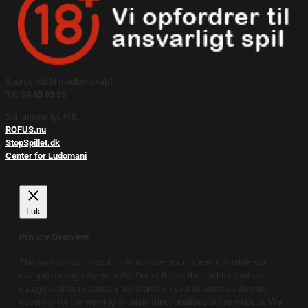
Spørgsmål til medlemskab?
Tlf: 29 63 83 38
Spil ansvarligt +18.
ROFUS.nu
StopSpillet.dk
Center for Ludomani
Luk
Privacy Overview
This website uses cookies to improve your experience while you
navigate through the website. Out of these, the cookies that are
categorized as necessary are stored on your browser as they are
essential for the working of basic functionalities of the website. We