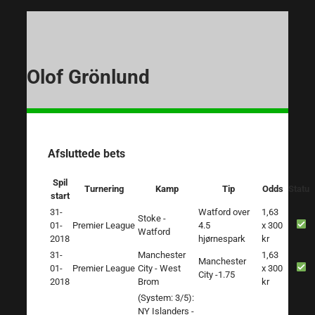
Olof Grönlund
Afsluttede bets
Spil
Turnering
Kamp
Tip
Odds
Status
start
31-
Watford over
1,63
Stoke -
01-
Premier League
4.5
x 300
Watford
2018
hjørnespark
kr
31-
Manchester
1,63
Manchester
01-
Premier League
City - West
x 300
City -1.75
2018
Brom
kr
(System: 3/5):
NY Islanders -