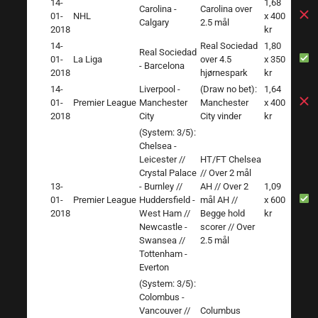
14-
1,68
Carolina -
Carolina over
01-
NHL
x 400
Calgary
2.5 mål
2018
kr
14-
Real Sociedad
1,80
Real Sociedad
01-
La Liga
over 4.5
x 350
- Barcelona
2018
hjørnespark
kr
14-
Liverpool -
(Draw no bet):
1,64
01-
Premier League
Manchester
Manchester
x 400
2018
City
City vinder
kr
(System: 3/5):
Chelsea -
Leicester //
HT/FT Chelsea
Crystal Palace
// Over 2 mål
13-
- Burnley //
AH // Over 2
1,09
01-
Premier League
Huddersfield -
mål AH //
x 600
2018
West Ham //
Begge hold
kr
Newcastle -
scorer // Over
Swansea //
2.5 mål
Tottenham -
Everton
(System: 3/5):
Colombus -
Vancouver //
Columbus