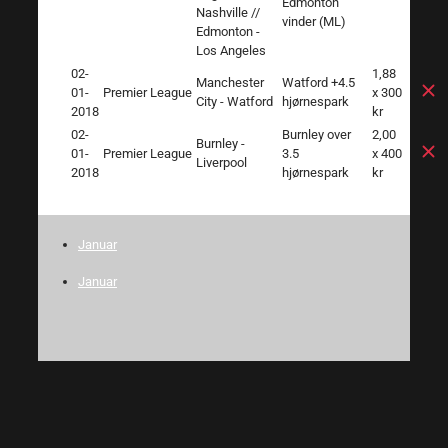
Edmonton
Nashville //
vinder (ML)
Edmonton -
Los Angeles
02-
1,88
Manchester
Watford +4.5
01-
Premier League
x 300
City - Watford
hjørnespark
2018
kr
02-
Burnley over
2,00
Burnley -
01-
Premier League
3.5
x 400
Liverpool
2018
hjørnespark
kr
Januar
Januar