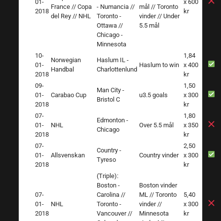
01-
x 600
France // Copa
- Numancia //
mål // Toronto
2018
kr
del Rey // NHL
Toronto -
vinder // Under
Ottawa //
5.5 mål
Chicago -
Minnesota
10-
1,84
Norwegian
Haslum IL -
01-
Haslum to win
x 400
Handbal
Charlottenlund
2018
kr
09-
1,50
Man City -
01-
Carabao Cup
u3.5 goals
x 300
Bristol C
2018
kr
07-
1,80
Edmonton -
01-
NHL
Over 5.5 mål
x 350
Chicago
2018
kr
07-
2,50
Country -
01-
Allsvenskan
Country vinder
x 300
Tyreso
2018
kr
(Triple):
Boston -
Boston vinder
07-
Carolina //
ML // Toronto
5,40
01-
NHL
Toronto -
vinder //
x 300
2018
Vancouver //
Minnesota
kr