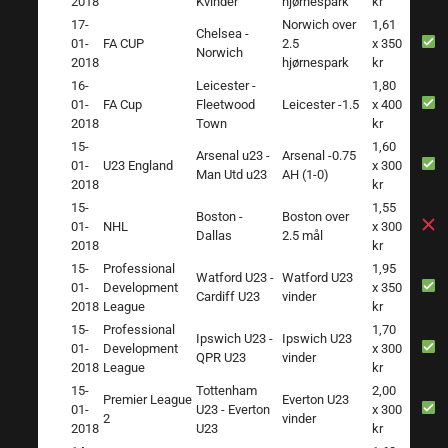
2018
Kvinder
hjørnespark
kr
17-
Norwich over
1,61
Chelsea -
01-
FA CUP
2.5
x 350
Norwich
2018
hjørnespark
kr
16-
Leicester -
1,80
01-
FA Cup
Fleetwood
Leicester -1.5
x 400
2018
Town
kr
15-
1,60
Arsenal u23 -
Arsenal -0.75
01-
U23 England
x 300
Man Utd u23
AH (1-0)
2018
kr
15-
1,55
Boston -
Boston over
01-
NHL
x 300
Dallas
2.5 mål
2018
kr
15-
Professional
1,95
Watford U23 -
Watford U23
01-
Development
x 350
Cardiff U23
vinder
2018
League
kr
15-
Professional
1,70
Ipswich U23 -
Ipswich U23
01-
Development
x 300
QPR U23
vinder
2018
League
kr
15-
Tottenham
2,00
Premier League
Everton U23
01-
U23 - Everton
x 300
2
vinder
2018
U23
kr