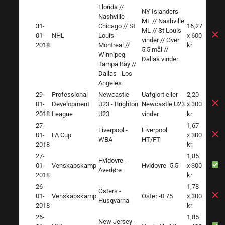
Florida //
NY Islanders
Nashville -
ML // Nashville
31-
Chicago // St
16,27
ML // St Louis
01-
NHL
Louis -
x 600
vinder // Over
2018
Montreal //
kr
5.5 mål //
Winnipeg -
Dallas vinder
Tampa Bay //
Dallas - Los
Angeles
29-
Professional
Newcastle
Uafgjort eller
2,20
01-
Development
U23 - Brighton
Newcastle U23
x 300
2018
League
U23
vinder
kr
27-
1,67
Liverpool -
Liverpool
01-
FA Cup
x 300
WBA
HT/FT
2018
kr
27-
1,85
Hvidovre -
01-
Venskabskamp
Hvidovre -5.5
x 300
Avedøre
2018
kr
26-
1,78
Östers -
01-
Venskabskamp
Öster -0.75
x 300
Husqvarna
2018
kr
26-
1,85
New Jersey -