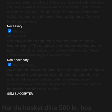
also use third-party cookies that help us analyze and understand how
you use this website. These cookies will be stored in your browser
only with your consent. You also have the option to opt-out of these
cookies. But opting out of some of these cookies may affect your
browsing experience.
Necessary
Necessary
Altid aktiveret
Necessary cookies are absolutely essential for the website to
function properly. This category only includes cookies that ensures
basic functionalities and security features of the website. These
cookies do not store any personal information.
Non-necessary
Non-necessary
Any cookies that may not be particularly necessary for the website to
function and is used specifically to collect user personal data via
analytics, ads, other embedded contents are termed as non-
necessary cookies. It is mandatory to procure user consent prior to
running these cookies on your website.
GEM & ACCEPTÈR
Har du husket dine 500 kr. hos