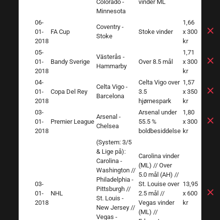
Colorado -
vinder ML
Minnesota
06-
1,66
Coventry -
01-
FA Cup
Stoke vinder
x 300
Stoke
2018
kr
05-
1,71
Västerås -
01-
Bandy Sverige
Over 8.5 mål
x 300
Hammarby
2018
kr
04-
Celta Vigo over
1,57
Celta Vigo -
01-
Copa Del Rey
3.5
x 350
Barcelona
2018
hjørnespark
kr
03-
Arsenal under
1,80
Arsenal -
01-
Premier League
55.5 %
x 300
Chelsea
2018
boldbesiddelse
kr
(System: 3/5
& Lige på):
Carolina vinder
Carolina -
(ML) // Over
Washington //
5.0 mål (AH) //
Philadelphia -
03-
St. Louise over
13,95
Pittsburgh //
01-
NHL
2.5 mål //
x 600
St. Louis -
2018
Vegas vinder
kr
New Jersey //
(ML) //
Vegas -