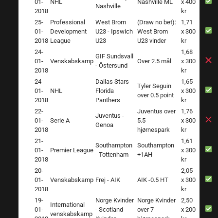
01-
NHL
Nashville ML
x 400
Nashville
2018
kr
25-
Professional
West Brom
(Draw no bet):
1,71
01-
Development
U23 - Ipswich
West Brom
x 300
2018
League
U23
U23 vinder
kr
24-
1,68
GIF Sundsvall
01-
Venskabskamp
Over 2.5 mål
x 300
- Östersund
2018
kr
24-
Dallas Stars -
1,65
Tyler Seguin
01-
NHL
Florida
x 300
over 0.5 point
2018
Panthers
kr
22-
Juventus over
1,76
Juventus -
01-
Serie A
5.5
x 300
Genoa
2018
hjørnespark
kr
21-
1,61
Southampton
Southampton
01-
Premier League
x 300
- Tottenham
+1AH
2018
kr
20-
2,05
01-
Venskabskamp
Frej - AIK
AIK -0.5 HT
x 300
2018
kr
19-
Norge Kvinder
Norge Kvinder
2,50
International
01-
- Scotland
over 7
x 200
venskabskamp