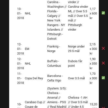
Carolina -
vinder //
Washington //
Carolina vinder
13-
1,17
Florida -
ML // Over 5.5
01-
NHL
x 600
Calgary //
mål // Over 5.5
2018
kr
New York
mål //
Rangers - NY
Pittsburgh
Islanders //
vinder
Pittsburgh -
Detroit
12-
2,15
Frankrig -
Norge under
01-
EM
x 300
Norge
29.5 mål
2018
kr
12-
1,90
Buffalo -
Dubois får
01-
NHL
x 350
Columbus
point
2018
kr
11-
1,73
Barcelona -
01-
Copa Del Rey
Over 3.5 mål
x 300
Celta Vigo
2018
kr
(System: 3/5):
Chelsea -
Arsenal //
Chelsea -1 AH
Carabao Cup //
Amiens - PSG
// Over 3.5 mål
10-
15,20
Coupe de
// Real Madrid
// Under 4.5