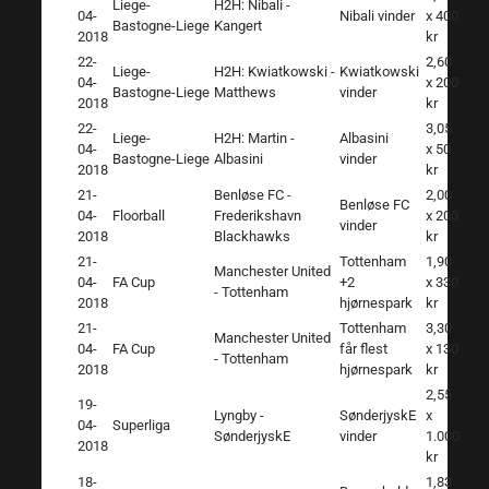
Liege-
H2H: Nibali -
04-
Nibali vinder
x 400
Bastogne-Liege
Kangert
2018
kr
22-
2,60
Liege-
H2H: Kwiatkowski -
Kwiatkowski
04-
x 200
Bastogne-Liege
Matthews
vinder
2018
kr
22-
3,05
Liege-
H2H: Martin -
Albasini
04-
x 50
Bastogne-Liege
Albasini
vinder
2018
kr
21-
Benløse FC -
2,00
Benløse FC
04-
Floorball
Frederikshavn
x 200
vinder
2018
Blackhawks
kr
21-
Tottenham
1,90
Manchester United
04-
FA Cup
+2
x 330
- Tottenham
2018
hjørnespark
kr
21-
Tottenham
3,30
Manchester United
04-
FA Cup
får flest
x 130
- Tottenham
2018
hjørnespark
kr
2,55
19-
Lyngby -
SønderjyskE
x
04-
Superliga
SønderjyskE
vinder
1.000
2018
kr
18-
1,83