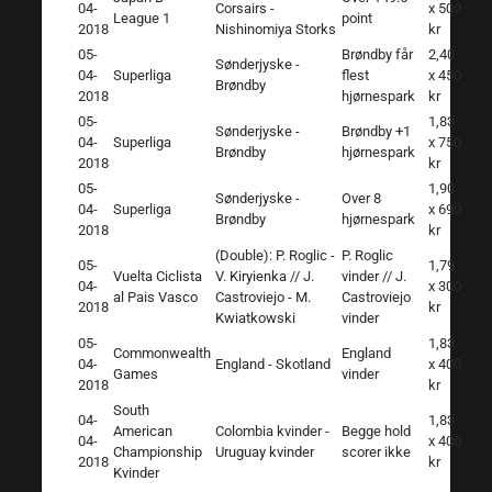
04-
Corsairs -
x 500
League 1
point
2018
Nishinomiya Storks
kr
05-
Brøndby får
2,40
Sønderjyske -
04-
Superliga
flest
x 450
Brøndby
2018
hjørnespark
kr
05-
1,83
Sønderjyske -
Brøndby +1
04-
Superliga
x 750
Brøndby
hjørnespark
2018
kr
05-
1,90
Sønderjyske -
Over 8
04-
Superliga
x 690
Brøndby
hjørnespark
2018
kr
(Double): P. Roglic -
P. Roglic
05-
1,79
Vuelta Ciclista
V. Kiryienka // J.
vinder // J.
04-
x 300
al Pais Vasco
Castroviejo - M.
Castroviejo
2018
kr
Kwiatkowski
vinder
05-
1,83
Commonwealth
England
04-
England - Skotland
x 400
Games
vinder
2018
kr
South
04-
1,83
American
Colombia kvinder -
Begge hold
04-
x 400
Championship
Uruguay kvinder
scorer ikke
2018
kr
Kvinder