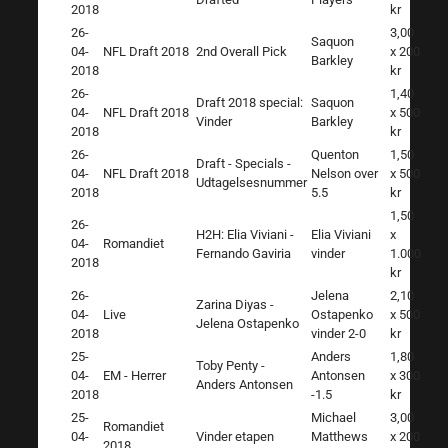
2018
kr
26-
3,00
Saquon
04-
NFL Draft 2018
2nd Overall Pick
x 200
Barkley
2018
kr
26-
1,40
Draft 2018 special:
Saquon
04-
NFL Draft 2018
x 500
Vinder
Barkley
2018
kr
26-
Quenton
1,50
Draft - Specials -
04-
NFL Draft 2018
Nelson over
x 500
Udtagelsesnummer
2018
5.5
kr
1,50
26-
H2H: Elia Viviani -
Elia Viviani
x
04-
Romandiet
Fernando Gaviria
vinder
1.000
2018
kr
26-
Jelena
2,10
Zarina Diyas -
04-
Live
Ostapenko
x 500
Jelena Ostapenko
2018
vinder 2-0
kr
25-
Anders
1,80
Toby Penty -
04-
EM - Herrer
Antonsen
x 300
Anders Antonsen
2018
-1.5
kr
25-
Michael
3,00
Romandiet
04-
Vinder etapen
Matthews
x 200
2018