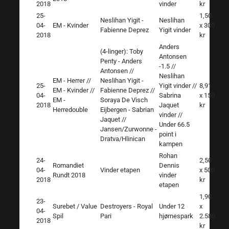
2018
vinder
kr
25-
1,50
Neslihan Yigit -
Neslihan
04-
EM - Kvinder
x 300
Fabienne Deprez
Yigit vinder
2018
kr
Anders
(4-linger): Toby
Antonsen
Penty - Anders
-1.5 //
Antonsen //
Neslihan
EM - Herrer //
Neslihan Yigit -
25-
Yigit vinder //
8,91
EM - Kvinder //
Fabienne Deprez //
04-
Sabrina
x 150
EM -
Soraya De Visch
2018
Jaquet
kr
Herredouble
Eijbergen - Sabrian
vinder //
Jaquet //
Under 66.5
Jansen/Zurwonne -
point i
Dratva/Hlinican
kampen
Rohan
24-
2,50
Romandiet
Dennis
04-
Vinder etapen
x 500
Rundt 2018
vinder
2018
kr
etapen
1,90
23-
Surebet / Value
Destroyers - Royal
Under 12
x
04-
Spil
Pari
hjørnespark
2.580
2018
kr