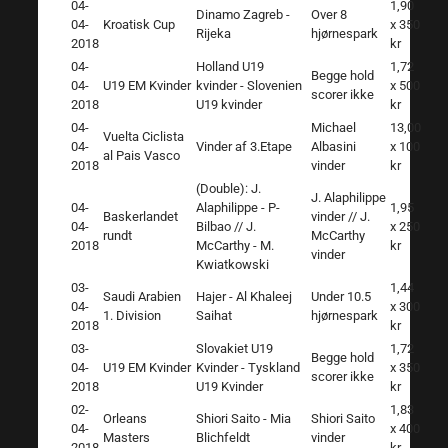
04-
1,90
Dinamo Zagreb -
Over 8
04-
Kroatisk Cup
x 350
Rijeka
hjørnespark
2018
kr
04-
Holland U19
1,72
Begge hold
04-
U19 EM Kvinder
kvinder - Slovenien
x 500
scorer ikke
2018
U19 kvinder
kr
04-
Michael
13,00
Vuelta Ciclista
04-
Vinder af 3.Etape
Albasini
x 100
al Pais Vasco
2018
vinder
kr
(Double): J.
J. Alaphilippe
04-
Alaphilippe - P-
1,95
Baskerlandet
vinder // J.
04-
Bilbao // J.
x 250
rundt
McCarthy
2018
McCarthy - M.
kr
vinder
Kwiatkowski
03-
1,44
Saudi Arabien
Hajer - Al Khaleej
Under 10.5
04-
x 300
1. Division
Saihat
hjørnespark
2018
kr
03-
Slovakiet U19
1,72
Begge hold
04-
U19 EM Kvinder
Kvinder - Tyskland
x 350
scorer ikke
2018
U19 Kvinder
kr
02-
1,83
Orleans
Shiori Saito - Mia
Shiori Saito
04-
x 400
Masters
Blichfeldt
vinder
2018
kr