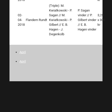
(Triple): M.
Kwiatkowski - P.
P. Sagan
02-
Sagan // M.
vinder // P.
3,25
04-
Flandern Rundt
Kwiatkowski - P.
Gilbert vinder
x 300
2018
Gilbert // E. B.
// E. B.
kr
Hagen - J.
Hagen vinder
Degenkolb
April
April