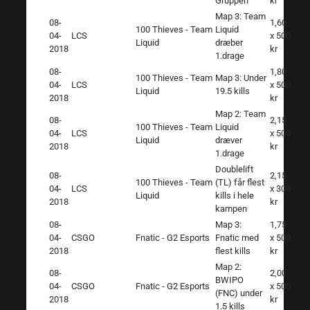
Gruppen
kr
Map 3: Team
08-
1,60
100 Thieves - Team
Liquid
04-
LCS
x 500
Liquid
dræber
2018
kr
1.drage
08-
1,80
100 Thieves - Team
Map 3: Under
04-
LCS
x 500
Liquid
19.5 kills
2018
kr
Map 2: Team
08-
2,15
100 Thieves - Team
Liquid
04-
LCS
x 500
Liquid
dræver
2018
kr
1.drage
Doublelift
08-
2,15
100 Thieves - Team
(TL) får flest
04-
LCS
x 300
Liquid
kills i hele
2018
kr
kampen
08-
Map 3:
1,75
04-
CSGO
Fnatic - G2 Esports
Fnatic med
x 500
2018
flest kills
kr
Map 2:
08-
2,00
BWIPO
04-
CSGO
Fnatic - G2 Esports
x 500
(FNC) under
2018
kr
1.5 kills