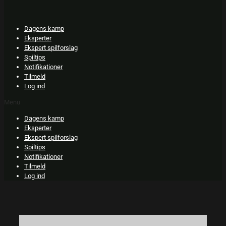
Skip
to
content
Dagens kamp
Eksperter
Ekspert spilforslag
Spiltips
Notifikationer
Tilmeld
Log ind
Menu
Dagens kamp
Eksperter
Ekspert spilforslag
Spiltips
Notifikationer
Tilmeld
Log ind