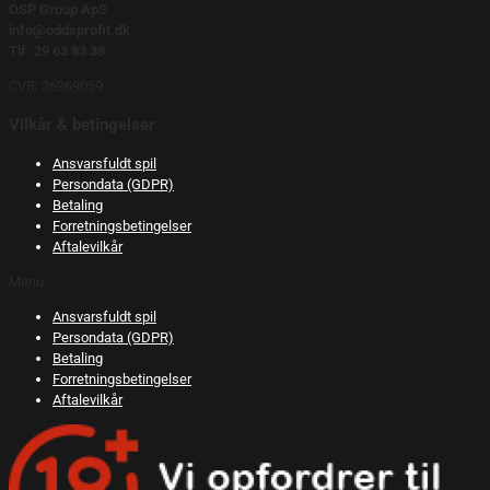
OSP Group ApS
info@oddsprofit.dk
Tlf: 29 63 83 38
CVR: 36969059
Vilkår & betingelser
Ansvarsfuldt spil
Persondata (GDPR)
Betaling
Forretningsbetingelser
Aftalevilkår
Menu
Ansvarsfuldt spil
Persondata (GDPR)
Betaling
Forretningsbetingelser
Aftalevilkår