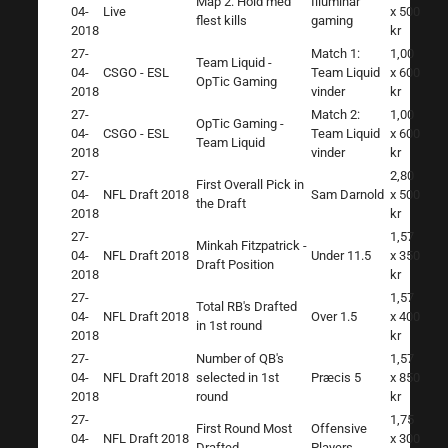
Map 2: Hold med
Illuminar
04-
Live
x 500
flest kills
gaming
2018
kr
27-
Match 1:
1,00
Team Liquid -
04-
CSGO - ESL
Team Liquid
x 600
OpTic Gaming
2018
vinder
kr
27-
Match 2:
1,00
OpTic Gaming -
04-
CSGO - ESL
Team Liquid
x 600
Team Liquid
2018
vinder
kr
27-
2,80
First Overall Pick in
04-
NFL Draft 2018
Sam Darnold
x 500
the Draft
2018
kr
27-
1,57
Minkah Fitzpatrick -
04-
NFL Draft 2018
Under 11.5
x 350
Draft Position
2018
kr
27-
1,57
Total RB's Drafted
04-
NFL Draft 2018
Over 1.5
x 400
in 1st round
2018
kr
27-
Number of QB's
1,57
04-
NFL Draft 2018
selected in 1st
Præcis 5
x 850
2018
round
kr
27-
1,75
First Round Most
Offensive
04-
NFL Draft 2018
x 300
Drafted
Players