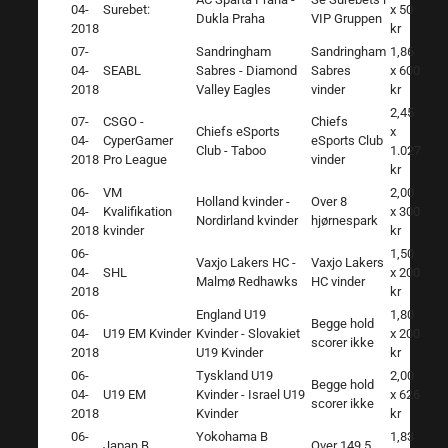
04-
Surebet:
x 50
Dukla Praha
VIP Gruppen
2018
kr
07-
Sandringham
Sandringham
1,86
04-
SEABL
Sabres - Diamond
Sabres
x 600
2018
Valley Eagles
vinder
kr
2,45
07-
CSGO -
Chiefs
Chiefs eSports
x
04-
CyperGamer
eSports Club
Club - Taboo
1.027
2018
Pro League
vinder
kr
06-
VM
2,00
Holland kvinder -
Over 8
04-
Kvalifikation
x 300
Nordirland kvinder
hjørnespark
2018
kvinder
kr
06-
1,50
Vaxjo Lakers HC -
Vaxjo Lakers
04-
SHL
x 200
Malmø Redhawks
HC vinder
2018
kr
06-
England U19
1,80
Begge hold
04-
U19 EM Kvinder
Kvinder - Slovakiet
x 200
scorer ikke
2018
U19 Kvinder
kr
06-
Tyskland U19
2,00
Begge hold
04-
U19 EM
Kvinder - Israel U19
x 626
scorer ikke
2018
Kvinder
kr
06-
Yokohama B
1,83
Japan B
Over 149.5