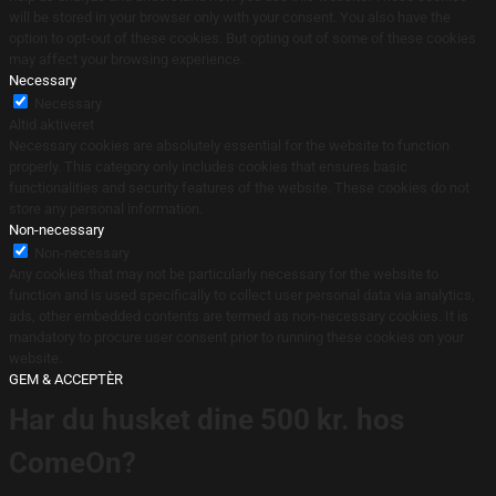
will be stored in your browser only with your consent. You also have the
option to opt-out of these cookies. But opting out of some of these cookies
may affect your browsing experience.
Necessary
Necessary
Altid aktiveret
Necessary cookies are absolutely essential for the website to function
properly. This category only includes cookies that ensures basic
functionalities and security features of the website. These cookies do not
store any personal information.
Non-necessary
Non-necessary
Any cookies that may not be particularly necessary for the website to
function and is used specifically to collect user personal data via analytics,
ads, other embedded contents are termed as non-necessary cookies. It is
mandatory to procure user consent prior to running these cookies on your
website.
GEM & ACCEPTÈR
Har du husket dine 500 kr. hos
ComeOn?