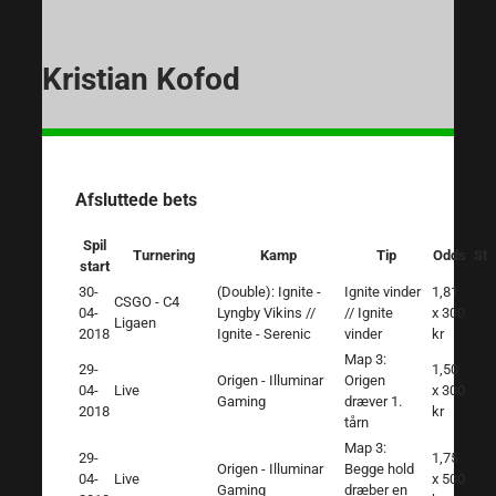
Kristian Kofod
Afsluttede bets
Spil
Turnering
Kamp
Tip
Odds
Sta
start
30-
(Double): Ignite -
Ignite vinder
1,81
CSGO - C4
04-
Lyngby Vikins //
// Ignite
x 300
Ligaen
2018
Ignite - Serenic
vinder
kr
Map 3:
29-
1,50
Origen - Illuminar
Origen
04-
Live
x 300
Gaming
dræver 1.
2018
kr
tårn
Map 3:
29-
1,75
Origen - Illuminar
Begge hold
04-
Live
x 500
Gaming
dræber en