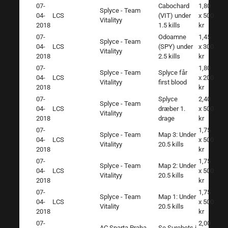
07-
Cabochard
1,80
Splyce - Team
04-
LCS
(VIT) under
x 500
Vitalityy
2018
1.5 kills
kr
07-
Odoamne
1,45
Splyce - Team
04-
LCS
(SPY) under
x 300
Vitalityy
2018
2.5 kills
kr
07-
1,80
Splyce - Team
Splyce får
04-
LCS
x 200
Vitalityy
first blood
2018
kr
07-
Splyce
2,40
Splyce - Team
04-
LCS
dræber 1.
x 500
Vitalityy
2018
drage
kr
07-
1,75
Splyce - Team
Map 3: Under
04-
LCS
x 500
Vitalityy
20.5 kills
2018
kr
07-
1,75
Splyce - Team
Map 2: Under
04-
LCS
x 500
Vitalityy
20.5 kills
2018
kr
07-
1,75
Splyce - Team
Map 1: Under
04-
LCS
x 500
Vitality
20.5 kills
2018
kr
07-
2,00
AC Sparta Praha -
Se Surebets i