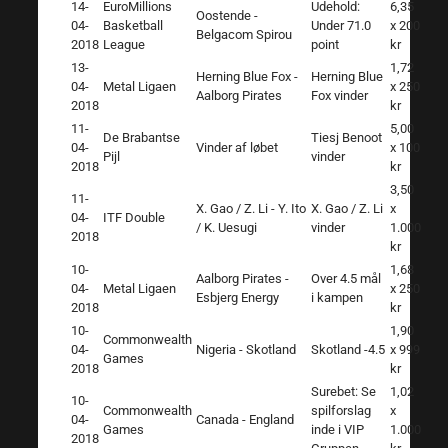
14-
EuroMillions
Udehold:
6,35
Oostende -
04-
Basketball
Under 71.0
x 200
Belgacom Spirou
2018
League
point
kr
13-
1,72
Herning Blue Fox -
Herning Blue
04-
Metal Ligaen
x 250
Aalborg Pirates
Fox vinder
2018
kr
11-
5,00
De Brabantse
Tiesj Benoot
04-
Vinder af løbet
x 100
Pijl
vinder
2018
kr
3,50
11-
X. Gao / Z. Li - Y. Ito
X. Gao / Z. Li
x
04-
ITF Double
/ K. Uesugi
vinder
1.000
2018
kr
10-
1,68
Aalborg Pirates -
Over 4.5 mål
04-
Metal Ligaen
x 250
Esbjerg Energy
i kampen
2018
kr
10-
1,90
Commonwealth
04-
Nigeria - Skotland
Skotland -4.5
x 999
Games
2018
kr
Surebet: Se
1,02
10-
Commonwealth
spilforslag
x
04-
Canada - England
Games
inde i VIP
1.000
2018