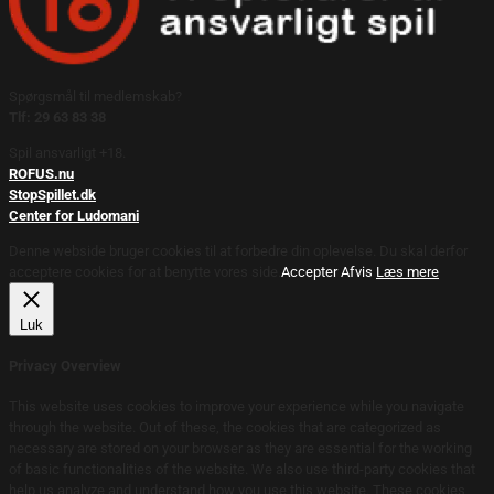
Spørgsmål til medlemskab?
Tlf: 29 63 83 38
Spil ansvarligt +18.
ROFUS.nu
StopSpillet.dk
Center for Ludomani
Denne webside bruger cookies til at forbedre din oplevelse. Du skal derfor
acceptere cookies for at benytte vores side.
Accepter
Afvis
Læs mere
Luk
Privacy Overview
This website uses cookies to improve your experience while you navigate
through the website. Out of these, the cookies that are categorized as
necessary are stored on your browser as they are essential for the working
of basic functionalities of the website. We also use third-party cookies that
help us analyze and understand how you use this website. These cookies