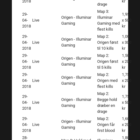
2018
kr
drage
Map 3:
29-
1,95
Origen - Illuminar
Illuminar
04-
Live
x 500
Gaming
Gaming med
2018
kr
flest kills
29-
Map 2:
1,00
Origen - Illuminar
04-
Live
Origen først
x 300
Gaming
2018
til 10 kills
kr
29-
Map 2:
1,50
Origen - Illuminar
04-
Live
Origen først
x 200
Gaming
2018
til 5 kills
kr
29-
Map 2:
1,75
Origen - Illuminar
04-
Live
Origen med
x 200
Gaming
2018
flest kills
kr
Map 2:
29-
1,75
Origen - Illuminar
Begge hold
04-
Live
x 500
Gaming
dræber en
2018
kr
drage
29-
Map 2:
1,60
Origen - Illuminar
04-
Live
Origen får
x 200
Gaming
2018
first blood
kr
28-
1,80