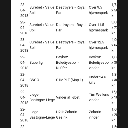
23-
1,72
Surebet / Value
Destroyers - Royal
Over 9.5
04-
x 500
Spil
Pari
hjørnespark
2018
kr
23-
3,00
Surebet / Value
Destroyers - Royal
Over 11.5
04-
x 774
Spil
Pari
hjørnespark
2018
kr
23-
4,00
Surebet / Value
Destroyers - Royal
Over 12.5
04-
x 645
Spil
Pari
hjørnespark
2018
kr
22-
Beykoz
Beykoz
1,86
04-
Superlig
Belediyespor -
Belediyespor
x 300
2018
Nilüfer
vinder
kr
22-
1,85
Under 24.5
04-
CSGO
S1MPLE (Map 1)
x 300
kills
2018
kr
22-
15,00
Liege-
Tim Wellens
04-
Vinder af løbet
x 100
Bastogne-Liege
vinder
2018
kr
22-
1,60
Liege-
H2H: Zakarin -
Zakarin
04-
x 250
Bastogne-Liege
Gesink
vinder
2018
kr
22-
1,50