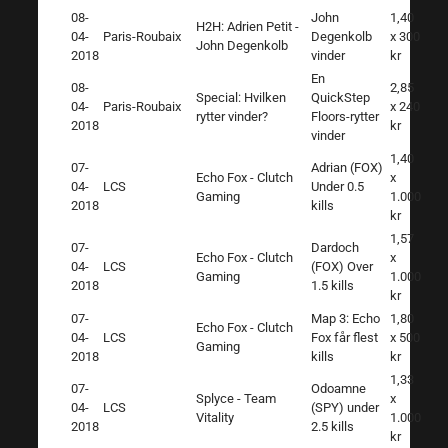
08-
John
1,40
H2H: Adrien Petit -
04-
Paris-Roubaix
Degenkolb
x 300
John Degenkolb
2018
vinder
kr
En
08-
2,85
Special: Hvilken
QuickStep
04-
Paris-Roubaix
x 240
rytter vinder?
Floors-rytter
2018
kr
vinder
1,40
07-
Adrian (FOX)
Echo Fox - Clutch
x
04-
LCS
Under 0.5
Gaming
1.000
2018
kills
kr
1,57
07-
Dardoch
Echo Fox - Clutch
x
04-
LCS
(FOX) Over
Gaming
1.000
2018
1.5 kills
kr
07-
Map 3: Echo
1,80
Echo Fox - Clutch
04-
LCS
Fox får flest
x 500
Gaming
2018
kills
kr
1,33
07-
Odoamne
Splyce - Team
x
04-
LCS
(SPY) under
Vitality
1.000
2018
2.5 kills
kr