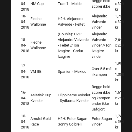
Begge hold
04-
NM Cup
Traeff - Molde
x 300
scorer ikke
2018
kr
18-
Alejandro
1,72
Fleche
H2H: Alejandro
04-
Valverde
x 300
Wallonne
Valverde - Feltet
2018
vinder
kr
(Double): H2H:
Alejandro
18-
Alejandro Valverde
Valverde
2,64
Fleche
04-
- Feltet // Ion
vinder // Ion
x 200
Wallonne
2018
Izagirre - Gorka
Izagirre
kr
Izagirre
vinder
1,90
17-
Over 5.5 mål
x
04-
VM IIB
Spanien - Mexico
i kampen
1.000
2018
kr
Begge hold
16-
scorer ikke
1,61
Asiatisk Cup
Filippinerne Kvinder
04-
og kampen
x 250
Kvinder
- Sydkorea Kvinder
2018
ender ikke
kr
uafgjort
15-
1,74
Amstel Gold
H2H: Peter Sagan -
Peter Sagan
04-
x 580
Race
Sonny Colbrelli
vinder
2018
kr