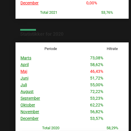
December
0,00%
Total 2021
53,76%
Statistikker for 2020
Periode
Hitrate
Marts
73,08%
April
58,62%
Maj
46,43%
Juni
51,72%
Juli
55,00%
August
72,22%
September
53,23%
Oktober
62,22%
November
56,82%
December
53,57%
Total 2020
58,29%