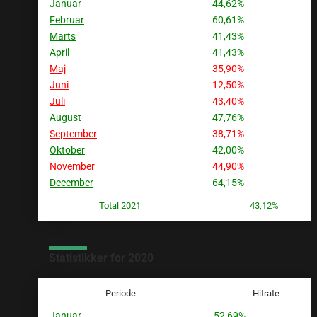
Januar
44,62%
Februar
60,61%
Marts
41,43%
April
41,43%
Maj
35,90%
Juni
12,50%
Juli
43,40%
August
47,76%
September
38,71%
Oktober
42,00%
November
44,90%
December
64,15%
Total 2021
43,12%
Statistikker for 2020
Periode
Hitrate
Januar
52,69%