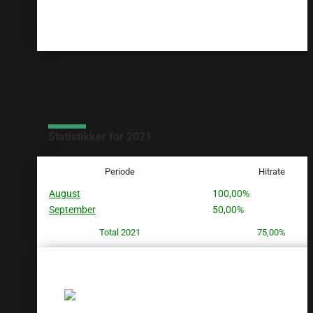
Statistikker for 2021
Periode
Hitrate
August
100,00%
September
50,00%
Total 2021
75,00%