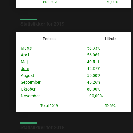
Total 2020
70,00%
Statistikker for 2019
Periode
Hitrate
Marts
58,33%
April
56,06%
Maj
40,51%
Juni
42,37%
August
55,00%
September
45,26%
Oktober
80,00%
November
100,00%
Total 2019
59,69%
Statistikker for 2018