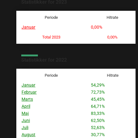
Statistikker for 2023
Periode
Hitrate
Januar
0,00%
Total 2023
0,00%
Statistikker for 2022
Periode
Hitrate
Januar
54,29%
Februar
72,73%
Marts
45,45%
April
64,71%
Maj
83,33%
Juni
62,50%
Juli
52,63%
August
30,77%