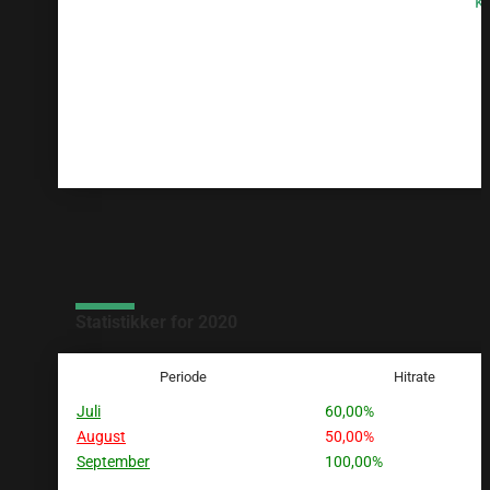
k
GENN
Statistikker for 2020
Periode
Hitrate
Juli
60,00%
August
50,00%
September
100,00%