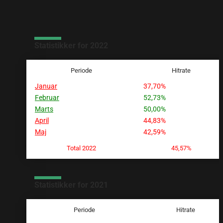
Statistikker for 2022
Periode
Hitrate
Januar
37,70%
Februar
52,73%
Marts
50,00%
April
44,83%
Maj
42,59%
Total 2022
45,57%
Statistikker for 2021
Periode
Hitrate