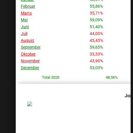
Februar
55,86%
Marts
35,71%
Maj
59,09%
Juni
51,40%
Juli
44,00%
August
45,45%
September
59,65%
Oktober
33,33%
November
43,90%
December
53,03%
Total 2020
48,56%
Jon
SAMLED