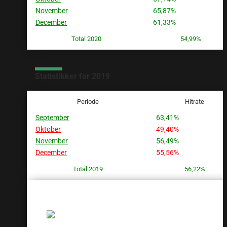
November
65,87%
December
61,33%
Total 2020
54,99%
Statistikker for 2019
Periode
Hitrate
September
63,41%
Oktober
49,40%
November
56,49%
December
55,56%
Total 2019
56,22%