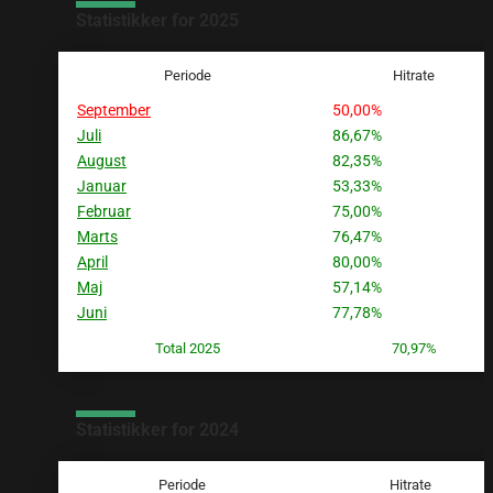
Statistikker for 2025
Periode
Hitrate
September
50,00%
Juli
86,67%
August
82,35%
Januar
53,33%
Februar
75,00%
Marts
76,47%
April
80,00%
Maj
57,14%
Juni
77,78%
Total 2025
70,97%
Statistikker for 2024
Periode
Hitrate