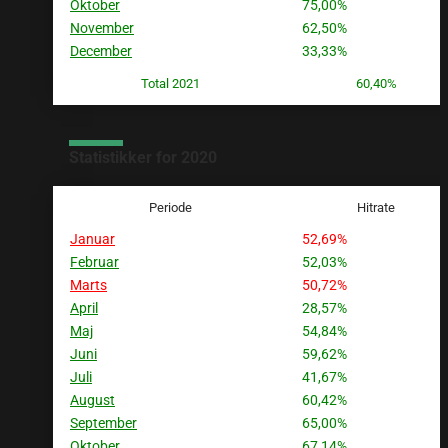
Oktober
75,00%
November
62,50%
December
33,33%
Total 2021
60,40%
Statistikker for 2020
Periode
Hitrate
Januar
52,69%
Februar
52,03%
Marts
50,72%
April
28,57%
Maj
54,84%
Juni
59,62%
Juli
41,67%
August
60,42%
September
65,00%
Oktober
67,14%