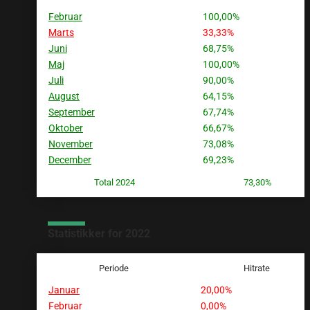
Februar
100,00%
Marts
33,33%
Juni
68,75%
Maj
100,00%
Juli
90,00%
August
64,15%
September
67,74%
Oktober
66,67%
November
73,08%
December
69,23%
Total 2024
73,30%
Statistikker for 2022
Periode
Hitrate
Januar
20,00%
Februar
0,00%