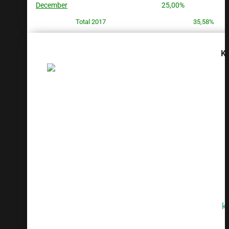
December
25,00%
Total 2017
35,58%
Kr
SAMLED
TO
TO
k