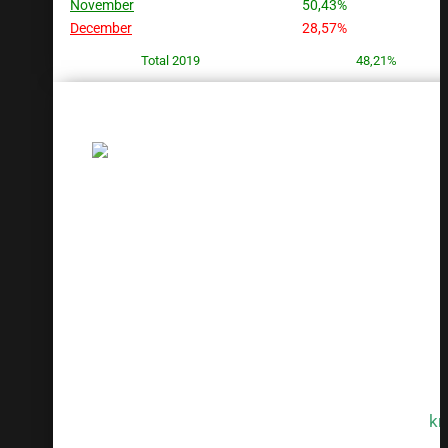
November
50,43%
December
28,57%
Total 2019
48,21%
SAMLED
TO
TO
kr