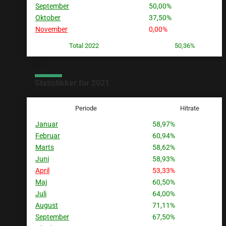
September
50,00%
Oktober
37,50%
November
0,00%
Total 2022
50,36%
Statistikker for 2021
Periode
Hitrate
Januar
58,97%
Februar
60,94%
Marts
58,62%
Juni
58,93%
April
53,33%
Maj
60,50%
Juli
64,00%
August
71,11%
September
67,50%