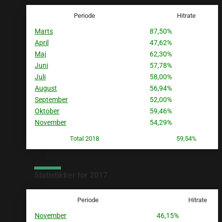
Periode
Hitrate
Marts
87,50%
April
47,62%
Maj
62,30%
Juni
57,78%
Juli
58,00%
August
56,94%
September
52,00%
Oktober
59,46%
November
54,29%
Total 2018
59,54%
Statistikker for 2017
Periode
Hitrate
November
46,15%