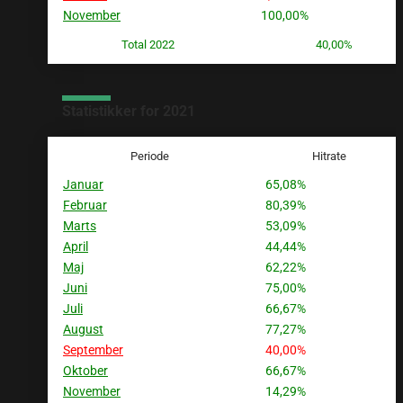
November
100,00%
Total 2022
40,00%
Statistikker for 2021
Periode
Hitrate
Januar
65,08%
Februar
80,39%
Marts
53,09%
April
44,44%
Maj
62,22%
Juni
75,00%
Juli
66,67%
August
77,27%
September
40,00%
Oktober
66,67%
November
14,29%