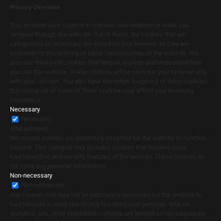
Privacy Overview
This website uses cookies to improve your experience while you
navigate through the website. Out of these, the cookies that are
categorized as necessary are stored on your browser as they are
essential for the working of basic functionalities of the website. We
also use third-party cookies that help us analyze and understand how
you use this website. These cookies will be stored in your browser only
with your consent. You also have the option to opt-out of these cookies.
But opting out of some of these cookies may affect your browsing
experience.
Necessary
Necessary
Altid aktiveret
Necessary cookies are absolutely essential for the website to function
properly. This category only includes cookies that ensures basic
functionalities and security features of the website. These cookies do
not store any personal information.
Non-necessary
Non-necessary
Any cookies that may not be particularly necessary for the website to
function and is used specifically to collect user personal data via
analytics, ads, other embedded contents are termed as non-necessary