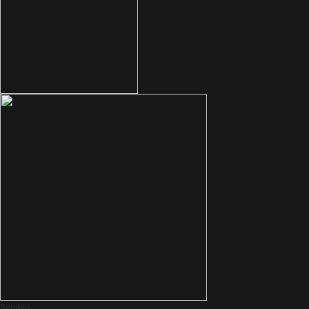
Søndag