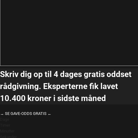
Skriv dig op til 4 dages gratis oddset
rådgivning. Eksperterne fik lavet
10.400 kroner i sidste måned
→ SE GAVE-ODDS GRATIS ←
Dage
Timer
Minutter
Sekunder