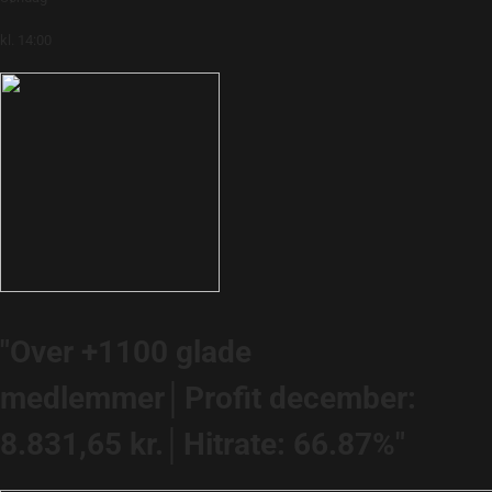
kl. 14:00
"Over +1100 glade
medlemmer│Profit december:
8.831,65 kr.│Hitrate: 66.87%"