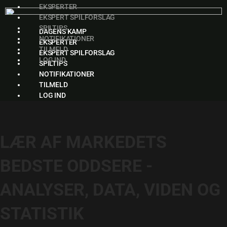
Skip
EKSPERTER
to
EKSPERT SPILFORSLAG
content
SPILTIPS
DAGENS KAMP
NOTIFIKATIONER
EKSPERTER
TILMELD
EKSPERT SPILFORSLAG
LOG IND
SPILTIPS
NOTIFIKATIONER
TILMELD
LOG IND
LÆR AF MARKEDETS
BEDSTE ODDSERE -
ANALYSER, DATA, VIDEN OG
STATISTIK