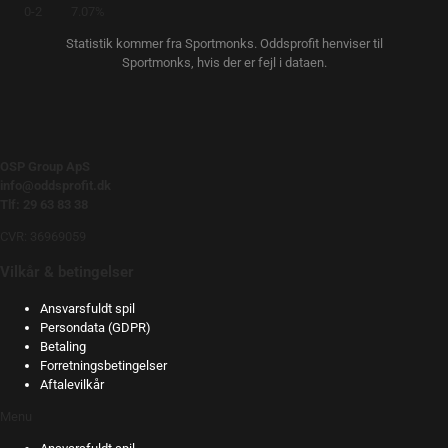
0-2
7.07%
Statistik kommer fra Sportmonks. Oddsprofit henviser til
Sportmonks, hvis der er fejl i dataen.
OSP Group ApS
info@oddsprofit.dk
Tlf: 29 63 83 38
CVR: 36969059
Vilkår & betingelser
Ansvarsfuldt spil
Persondata (GDPR)
Betaling
Forretningsbetingelser
Aftalevilkår
Menu