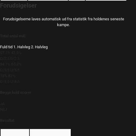
Forudsigelser
Forudsigelserne laves automatisk ud fra statistik fra holdenes seneste
kampe.
Total antal mål
Fuld tid
1. Halvleg
2. Halvleg
57.1%
42.9%
O/2.5
U/2.5
34.7%
65.3%
O/3.5
U/3.5
18%
82%
O/4.5
U/4.5
Begge hold scorer
JA
NEJ
Resultat