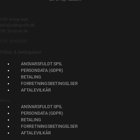
OSP Group ApS
info@oddsprofit.dk
Tlf: 29 63 83 38
CVR: 36969059
Vilkår & betingelser
ANSVARSFULDT SPIL
PERSONDATA (GDPR)
BETALING
FORRETNINGSBETINGELSER
AFTALEVILKÅR
Menu
ANSVARSFULDT SPIL
PERSONDATA (GDPR)
BETALING
FORRETNINGSBETINGELSER
AFTALEVILKÅR