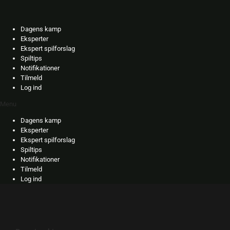
Skip
to
content
Dagens kamp
Eksperter
Ekspert spilforslag
Spiltips
Notifikationer
Tilmeld
Log ind
Menu
Dagens kamp
Eksperter
Ekspert spilforslag
Spiltips
Notifikationer
Tilmeld
Log ind