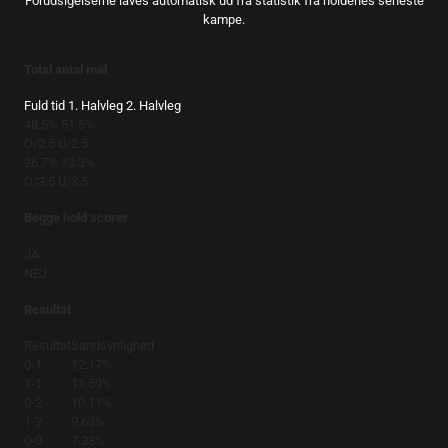
Forudsigelserne laves automatisk ud fra statistik fra holdenes seneste
kampe.
Total antal mål
Fuld tid
1. Halvleg
2. Halvleg
48.5%
51.5%
O/2.5
U/2.5
26.7%
73.3%
O/3.5
U/3.5
Begge hold scorer
JA
NEJ
Resultat
Resultat
Sandsynlighed
0-1
12.17%
1-1
11.59%
0-2
10.11%
1-2
9.63%
0-0
7.33%