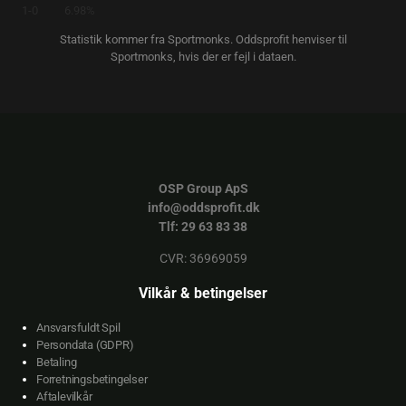
1-0
6.98%
Statistik kommer fra Sportmonks. Oddsprofit henviser til
Sportmonks, hvis der er fejl i dataen.
OSP Group ApS
info@oddsprofit.dk
Tlf: 29 63 83 38
CVR: 36969059
Vilkår & betingelser
Ansvarsfuldt Spil
Persondata (GDPR)
Betaling
Forretningsbetingelser
Aftalevilkår