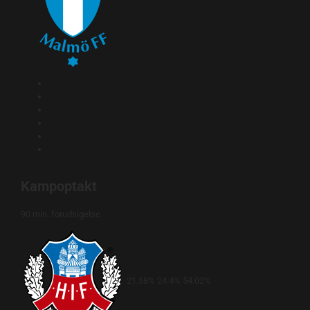
Kampoptakt
90 min. forudsigelse
21.58%
24.4%
54.02%