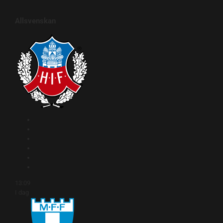
Allsvenskan
13:09
I dag