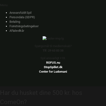
Menu
Ansvarsfuldt Spil
Persondata (GDPR)
Betaling
Forretningsbetingelser
Aftalevilkår
Spørgsmål til medlemskab?
Tlf: 29 63 83 38
Spil ansvarligt +18.
ROFUS.nu
StopSpillet.dk
Center for Ludomani
Har du husket dine 500 kr. hos
ComeOn?