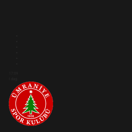
17:09
I dag