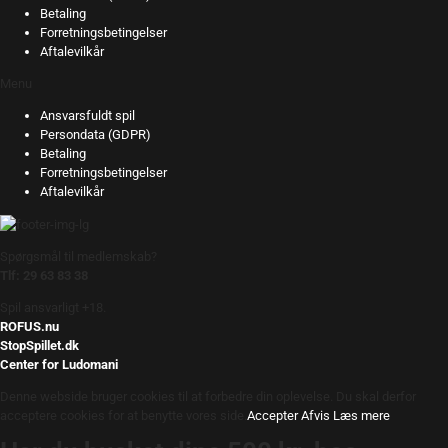
Betaling
Forretningsbetingelser
Aftalevilkår
Menu
Ansvarsfuldt spil
Persondata (GDPR)
Betaling
Forretningsbetingelser
Aftalevilkår
Spørgsmål til medlemskab?
Tlf: 29 63 83 38
Spil ansvarligt +18.
ROFUS.nu
StopSpillet.dk
Center for Ludomani
Denne webside bruger cookies til at forbedre din oplevelse. Du skal derfor
acceptere cookies for at benytte vores side.
Accepter
Afvis
Læs mere