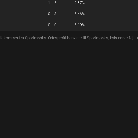
1-2
9.87%
0-3
6.46%
0-0
6.19%
tik kommer fra Sportmonks. Oddsprofit henviser til Sportmonks, hvis der er fejl i 