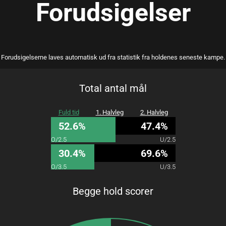
Forudsigelser
Forudsigelserne laves automatisk ud fra statistik fra holdenes seneste kampe.
Total antal mål
Fuld tid
1. Halvleg
2. Halvleg
52.6%
47.4%
O/2.5
U/2.5
30.4%
69.6%
O/3.5
U/3.5
Begge hold scorer