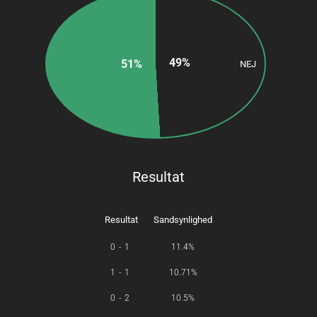
JA
NEJ
Resultat
Resultat
Sandsynlighed
0-1
11.4%
1-1
10.71%
0-2
10.5%