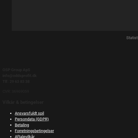
Statis
OSP Group ApS
info@oddsprofit.dk
Tlf: 29 63 83 38
CVR: 36969059
Vilkår & betingelser
Ansvarsfuldt spil
Persondata (GDPR)
Betaling
Forretningsbetingelser
Aftalevilkår