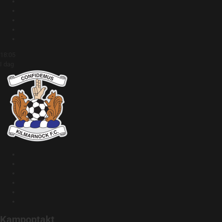
18:05
I dag
Kampoptakt