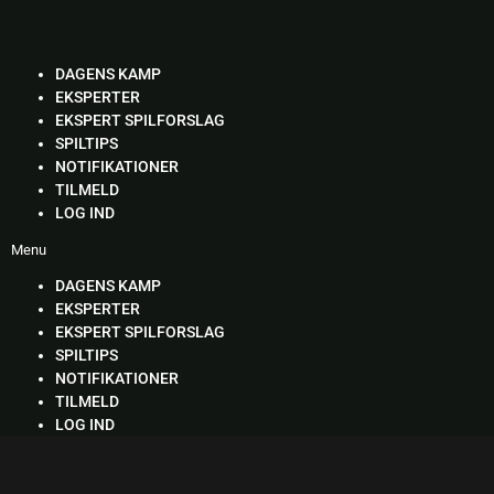
Skip
to
content
DAGENS KAMP
EKSPERTER
EKSPERT SPILFORSLAG
SPILTIPS
NOTIFIKATIONER
TILMELD
LOG IND
Menu
DAGENS KAMP
EKSPERTER
EKSPERT SPILFORSLAG
SPILTIPS
NOTIFIKATIONER
TILMELD
LOG IND