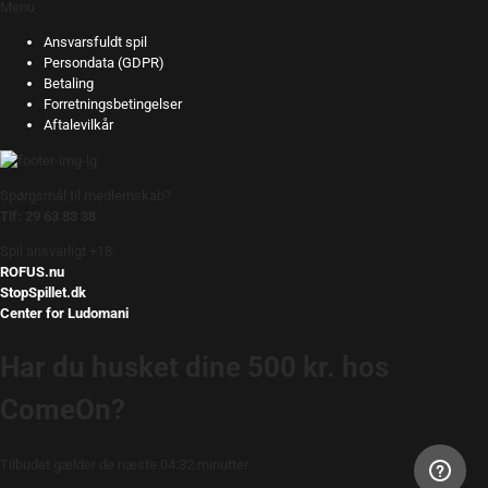
Menu
Ansvarsfuldt spil
Persondata (GDPR)
Betaling
Forretningsbetingelser
Aftalevilkår
Spørgsmål til medlemskab?
Tlf: 29 63 83 38
Spil ansvarligt +18.
ROFUS.nu
StopSpillet.dk
Center for Ludomani
Har du husket dine 500 kr. hos
ComeOn?
Tilbudet gælder de næste 04:32 minutter