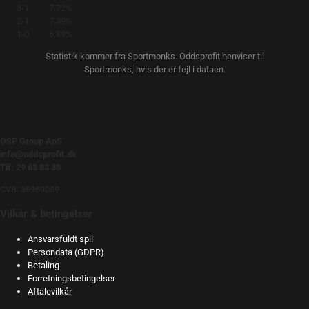
3-1
7.72%
2-1
7.39%
1-0
6.89%
Statistik kommer fra Sportmonks. Oddsprofit henviser til
Sportmonks, hvis der er fejl i dataen.
OSP Group ApS
info@oddsprofit.dk
Tlf: 29 63 83 38
CVR: 36969059
Vilkår & betingelser
Ansvarsfuldt spil
Persondata (GDPR)
Betaling
Forretningsbetingelser
Aftalevilkår