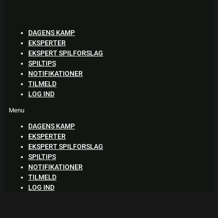
Skip
to
content
DAGENS KAMP
EKSPERTER
EKSPERT SPILFORSLAG
SPILTIPS
NOTIFIKATIONER
TILMELD
LOG IND
Menu
DAGENS KAMP
EKSPERTER
EKSPERT SPILFORSLAG
SPILTIPS
NOTIFIKATIONER
TILMELD
LOG IND