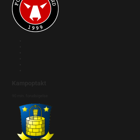
Kampoptakt
90 min. forudsigelse