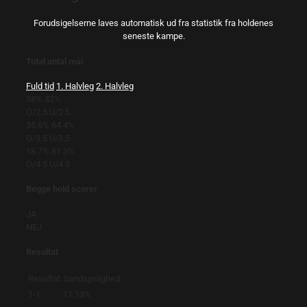
Forudsigelserne laves automatisk ud fra statistik fra holdenes
seneste kampe.
Total antal mål
Fuld tid
1. Halvleg
2. Halvleg
58%
42%
O/2.5
U/2.5
35.6%
64.4%
O/3.5
U/3.5
18.7%
81.3%
O/4.5
U/4.5
Begge hold scorer
JA
NEJ
Resultat
Resultat
Sandsynlighed
1-1
11.13%