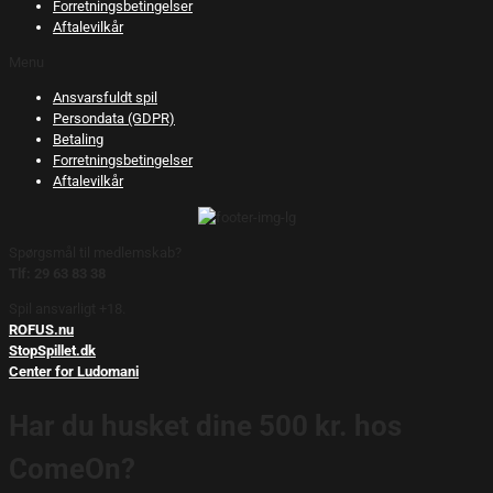
Forretningsbetingelser
Aftalevilkår
Menu
Ansvarsfuldt spil
Persondata (GDPR)
Betaling
Forretningsbetingelser
Aftalevilkår
Spørgsmål til medlemskab?
Tlf: 29 63 83 38
Spil ansvarligt +18.
ROFUS.nu
StopSpillet.dk
Center for Ludomani
Har du husket dine 500 kr. hos
ComeOn?