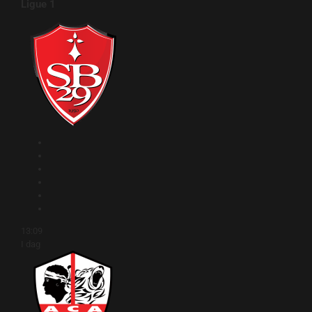
Ligue 1
13:09
I dag