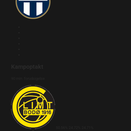
Kampoptakt
90 min. forudsigelse
50.56%
24.72%
24.71%