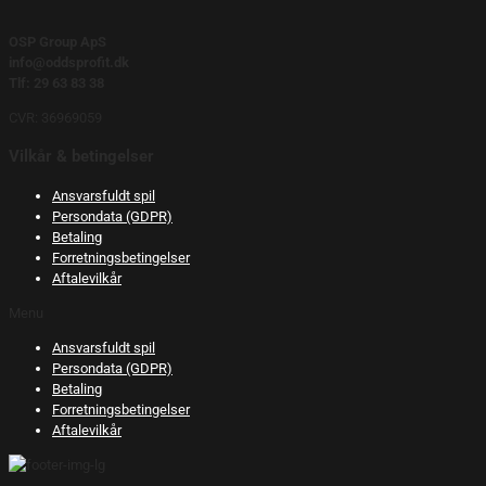
OSP Group ApS
info@oddsprofit.dk
Tlf: 29 63 83 38
CVR: 36969059
Vilkår & betingelser
Ansvarsfuldt spil
Persondata (GDPR)
Betaling
Forretningsbetingelser
Aftalevilkår
Menu
Ansvarsfuldt spil
Persondata (GDPR)
Betaling
Forretningsbetingelser
Aftalevilkår