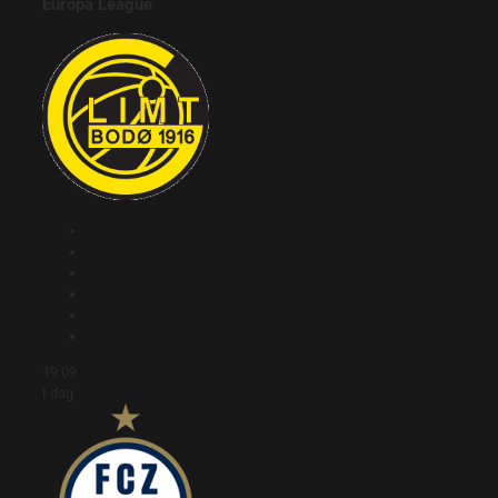
Europa League
19:09
I dag