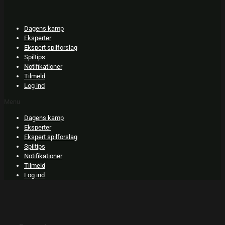
Skip
to
content
Dagens kamp
Eksperter
Ekspert spilforslag
Spiltips
Notifikationer
Tilmeld
Log ind
Menu
Dagens kamp
Eksperter
Ekspert spilforslag
Spiltips
Notifikationer
Tilmeld
Log ind