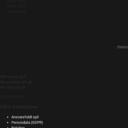
O/3.5
U/3.5
26.8%
73.2%
O/4.5
U/4.5
Statis
OSP Group ApS
info@oddsprofit.dk
Tlf: 29 63 83 38
CVR: 36969059
Vilkår & betingelser
Ansvarsfuldt spil
Persondata (GDPR)
Betaling