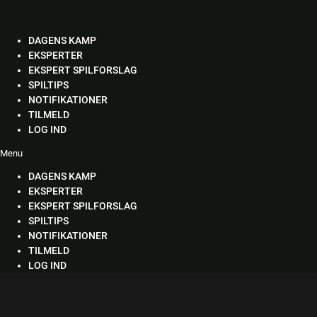
Skip
to
content
DAGENS KAMP
EKSPERTER
EKSPERT SPILFORSLAG
SPILTIPS
NOTIFIKATIONER
TILMELD
LOG IND
Menu
DAGENS KAMP
EKSPERTER
EKSPERT SPILFORSLAG
SPILTIPS
NOTIFIKATIONER
TILMELD
LOG IND