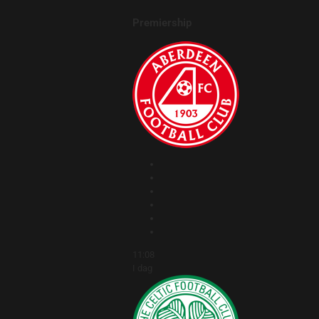
Premiership
11:08
I dag