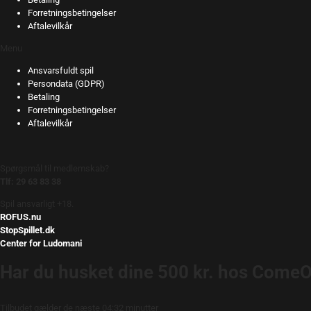
Forretningsbetingelser
Aftalevilkår
Menu
Ansvarsfuldt spil
Persondata (GDPR)
Betaling
Forretningsbetingelser
Aftalevilkår
Spørgsmål til medlemskab?
Tlf: 29 63 83 38
Spil ansvarligt +18.
ROFUS.nu
StopSpillet.dk
Center for Ludomani
Har du husket dine 500 kr. hos Come
Tilbudet gælder de næste 04:32 minutter