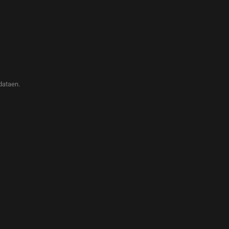
dataen.