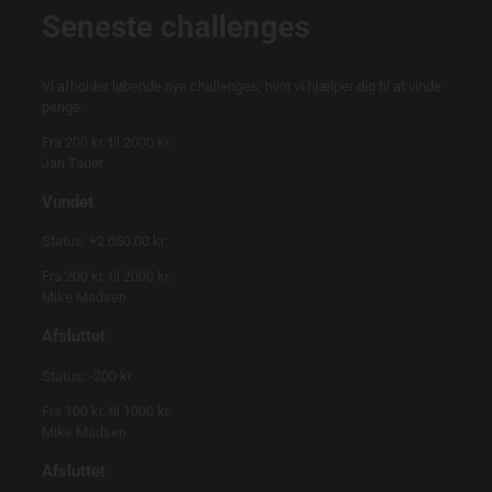
Seneste challenges
Vi afholder løbende nye challenges, hvor vi hjælper dig til at vinde
penge.
Fra 200 kr. til 2000 kr.
Jan Tauer
Vundet
Status: +2.050.00 kr.
Fra 200 kr. til 2000 kr.
Mike Madsen
Afsluttet
Status: -200 kr.
Fra 100 kr. til 1000 kr.
Mike Madsen
Afsluttet