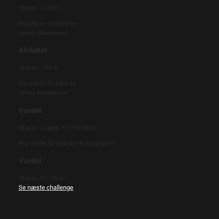
Status: -100 kr.
Fra 250 kr. til 2500 kr.
Jonas Mortensen
Afsluttet
Status: -250 kr.
Fra 250 kr. til 2500 kr.
Jonas Mortensen
Vundet
Status 12 april: +2.150.00 kr.
Fra 100 kr. til 1000 kr. m. Stephan P.
Vundet
Status: +1.120 kr.
Se næste challenge