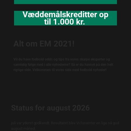
Væddemålskreditter op
til 1.000 kr.
Alt om EM 2021!
Vil du have fodbold odds og tips fra vores skarpe eksperter og
samtidig følge med i alle nyhederne? Så er du havnet på den helt
rigtige side. Velkommen til vores side med fodbold nyheder!
Status for august 2026
juli var yderst godkendt. Resultatet blev Vi forventer en lige så god
august måned.