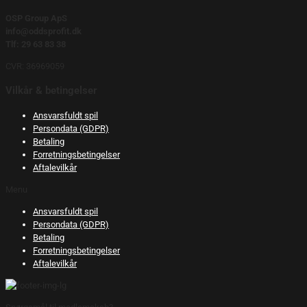
OSP Group ApS
info@oddsprofit.dk
Tlf: 29 63 83 38
CVR: 36969059
Vilkår & betingelser
Ansvarsfuldt spil
Persondata (GDPR)
Betaling
Forretningsbetingelser
Aftalevilkår
Menu
Ansvarsfuldt spil
Persondata (GDPR)
Betaling
Forretningsbetingelser
Aftalevilkår