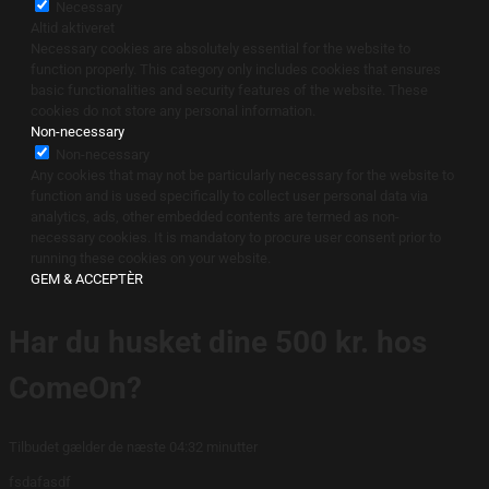
Necessary
Altid aktiveret
Necessary cookies are absolutely essential for the website to
function properly. This category only includes cookies that ensures
basic functionalities and security features of the website. These
cookies do not store any personal information.
Non-necessary
Non-necessary
Any cookies that may not be particularly necessary for the website to
function and is used specifically to collect user personal data via
analytics, ads, other embedded contents are termed as non-
necessary cookies. It is mandatory to procure user consent prior to
running these cookies on your website.
GEM & ACCEPTÈR
Har du husket dine 500 kr. hos
ComeOn?
Tilbudet gælder de næste 04:32 minutter
fsdafasdf