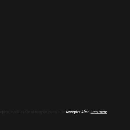
eptere cookies for at benytte vores side.
Accepter
Afvis
Læs mere