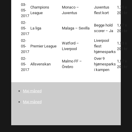
03-
Champions
Monaco –
Juventus
1,75 x
05-
League
Juventus
flest kort
200 kr
2017
02-
Begge hold
1,67 x
05-
La liga
Malaga – Sevilla
scorer – Ja
200 kr
2017
02-
Liverpool
Watford –
1,33 x
05-
Premier League
flest
Liverpool
200 kr
2017
hjørnesparks
02-
Over 9
Malmo FF –
1,57 x
05-
Allsvenskan
hjørnesparks
Örebro
200 kr
2017
i kampen
Maj måned
Maj måned