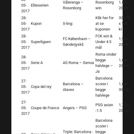
Vålerenga –
Rosenborg
1,85 x
05-
Eliteserien
Rosenborg
win
200 kr
2017
28-
Klik her for
303,10
05-
Kupon
5-ling:
at se
x 100
2017
kuponen
kr
28-
FCK win &
FC København –
1,90 x
05-
Superligaen
Under 4.5
SønderjyskE
200 kr
2017
mål
Roma vinder
28-
begge
1,66 x
05-
Serie A
AS Roma – Genoa
halvlege –
200 kr
2017
Ja
Barcelona
27-
Barcelona –
scorer i
1,66 x
05-
Copa del rey
Alaves
begge
300 kr
2017
halvlege
27-
PSG asian
1,72 x
05-
Coupe de France
Angers – PSG
-1.5
200 kr
2017
Barcelona
scorer i
Triple: Barcelona -
begge