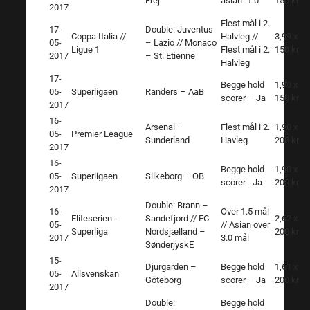
Frej
asian -1.0
150 kr
2017
Flest mål i 2.
17-
Double: Juventus
Coppa Italia //
Halvleg //
3,99 x
05-
– Lazio // Monaco
Ligue 1
Flest mål i 2.
150 kr
2017
– St. Etienne
Halvleg
17-
Begge hold
1,90 x
05-
Superligaen
Randers – AaB
scorer – Ja
150 kr
2017
16-
Arsenal –
Flest mål i 2.
1,90 x
05-
Premier League
Sunderland
Havleg
200 kr
2017
16-
Begge hold
1,90 x
05-
Superligaen
Silkeborg – OB
scorer - Ja
200 kr
2017
Double: Brann –
16-
Over 1.5 mål
Eliteserien -
Sandefjord // FC
2,62 x
05-
// Asian over
Superliga
Nordsjælland –
200 kr
2017
3.0 mål
SønderjyskE
15-
Djurgarden –
Begge hold
1,61 x
05-
Allsvenskan
Göteborg
scorer – Ja
200 kr
2017
Double:
Begge hold