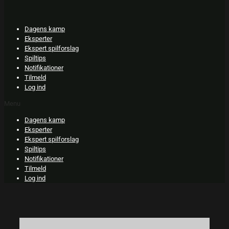
Skip
to
content
Dagens kamp
Eksperter
Ekspert spilforslag
Spiltips
Notifikationer
Tilmeld
Log ind
Menu
Dagens kamp
Eksperter
Ekspert spilforslag
Spiltips
Notifikationer
Tilmeld
Log ind