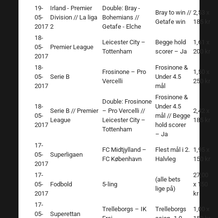
19-
Irland - Premier
Double: Bray -
Bray to win //
2,53 x
05-
Division // La liga
Bohemians //
Getafe win
185 kr
2017
2
Getafe - Elche
18-
Leicester City –
Begge hold
1,61 x
05-
Premier League
Tottenham
scorer – Ja
200 kr
2017
18-
Frosinone &
Frosinone – Pro
1,50 x
05-
Serie B
Under 4.5
Vercelli
250 kr
2017
mål
Frosinone &
Double: Frosinone
18-
Under 4.5
Serie B // Premier
– Pro Vercelli //
2,42 x
05-
mål // Begge
League
Leicester City –
185 kr
2017
hold scorer
Tottenham
– Ja
17-
FC Midtjylland –
Flest mål i 2.
1,95 x
05-
Superligaen
FC København
Halvleg
150 kr
2017
17-
27,00
(alle bets
05-
Fodbold
5-ling
x 150
lige på)
2017
kr
17-
Trelleborgs – IK
Trelleborgs
1,00 x
05-
Superettan