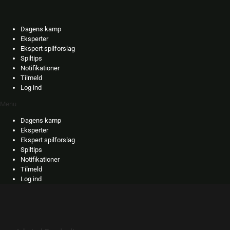
Skip
to
content
Dagens kamp
Eksperter
Ekspert spilforslag
Spiltips
Notifikationer
Tilmeld
Log ind
Menu
Dagens kamp
Eksperter
Ekspert spilforslag
Spiltips
Notifikationer
Tilmeld
Log ind