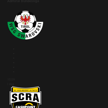
Admiral Bundesliga
15:09
I dag