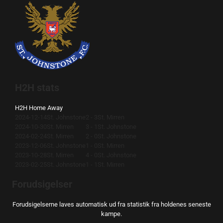
H2H stats
H2H
Home
Away
2024-12-14
St. Johnstone
2 - 3
St. Mirren
2024-10-30
St. Mirren
3 - 1
St. Johnstone
2024-02-24
St. Mirren
2 - 0
St. Johnstone
2023-12-06
St. Johnstone
1 - 0
St. Mirren
2023-10-28
St. Mirren
4 - 0
St. Johnstone
2023-02-25
St. Johnstone
1 - 1
St. Mirren
Forudsigelser
Forudsigelserne laves automatisk ud fra statistik fra holdenes seneste
kampe.