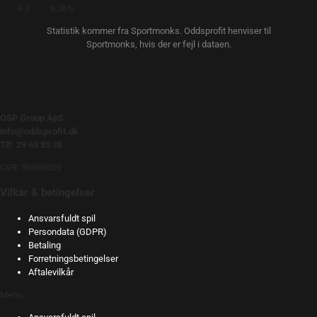
3-0
6.26%
Statistik kommer fra Sportmonks. Oddsprofit henviser til
Sportmonks, hvis der er fejl i dataen.
OSP Group ApS
info@oddsprofit.dk
Tlf: 29 63 83 38
CVR: 36969059
Vilkår & betingelser
Ansvarsfuldt spil
Persondata (GDPR)
Betaling
Forretningsbetingelser
Aftalevilkår
Menu