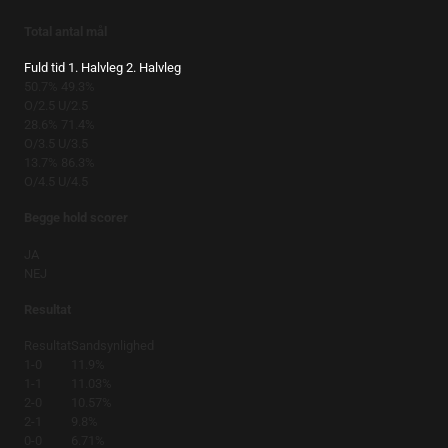
Total antal mål
Fuld tid
1. Halvleg
2. Halvleg
50.7%
49.3%
O/2.5
U/2.5
28.6%
71.4%
O/3.5
U/3.5
13.7%
86.3%
O/4.5
U/4.5
Begge hold scorer
JA
NEJ
Resultat
Resultat
Sandsynlighed
1-0
11.9%
1-1
11.03%
2-0
10.57%
2-1
9.8%
0-0
6.71%