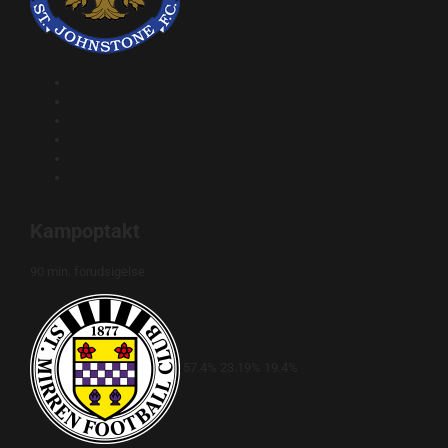
Kampoptakt
90 min. forudsigelse
57.4%
23.19%
19.4%