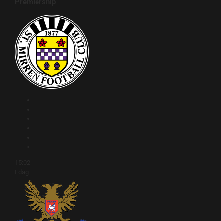
Premiership
15:02
I dag