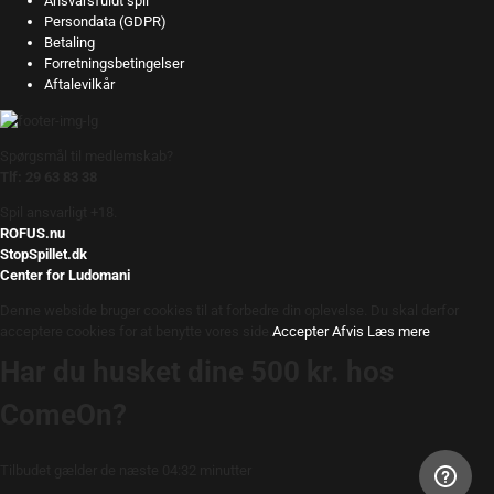
Ansvarsfuldt spil
Persondata (GDPR)
Betaling
Forretningsbetingelser
Aftalevilkår
Spørgsmål til medlemskab?
Tlf: 29 63 83 38
Spil ansvarligt +18.
ROFUS.nu
StopSpillet.dk
Center for Ludomani
Denne webside bruger cookies til at forbedre din oplevelse. Du skal derfor
acceptere cookies for at benytte vores side.
Accepter
Afvis
Læs mere
Har du husket dine 500 kr. hos
ComeOn?
Tilbudet gælder de næste 04:32 minutter