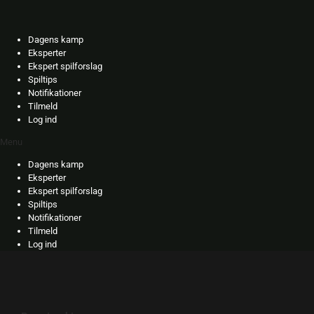
Skip
to
content
Dagens kamp
Eksperter
Ekspert spilforslag
Spiltips
Notifikationer
Tilmeld
Log ind
Menu
Dagens kamp
Eksperter
Ekspert spilforslag
Spiltips
Notifikationer
Tilmeld
Log ind