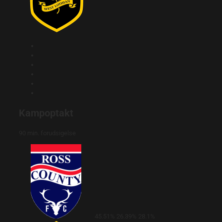
Kampoptakt
90 min. forudsigelse
45.51%
26.39%
28.1%