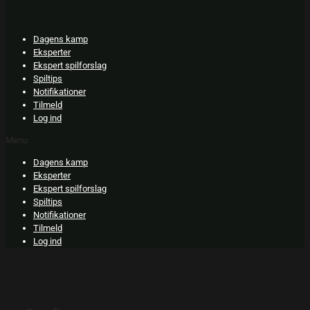
Skip
to
content
Dagens kamp
Eksperter
Ekspert spilforslag
Spiltips
Notifikationer
Tilmeld
Log ind
Menu
Dagens kamp
Eksperter
Ekspert spilforslag
Spiltips
Notifikationer
Tilmeld
Log ind