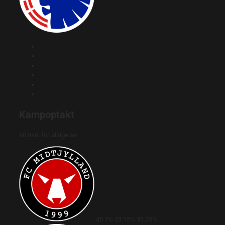
Kampoptakt
90 min. forudsigelse
45.7%
23.15%
31.15%