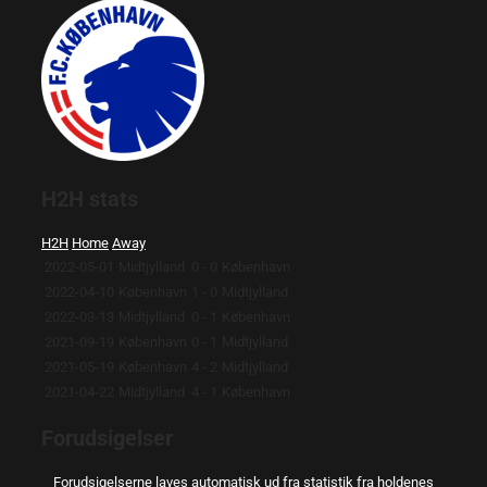
H2H stats
H2H
Home
Away
2022-05-01
Midtjylland
0 - 0
København
2022-04-10
København
1 - 0
Midtjylland
2022-03-13
Midtjylland
0 - 1
København
2021-09-19
København
0 - 1
Midtjylland
2021-05-19
København
4 - 2
Midtjylland
2021-04-22
Midtjylland
4 - 1
København
Forudsigelser
Forudsigelserne laves automatisk ud fra statistik fra holdenes